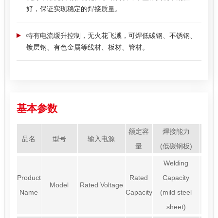
好，保证实现稳定的焊接质量。
特有电流缓升控制，无火花飞溅，可焊低碳钢、不锈钢、
镀层钢、有色金属等线材、板材、管材。
基本参数
额定容
焊接能力
品名
型号
输入电源
臂
量
(低碳钢板)
Welding
Product
Rated
Capacity
Ar
Model
Rated Voltage
Name
Capacity
(mild steel
Leng
sheet)