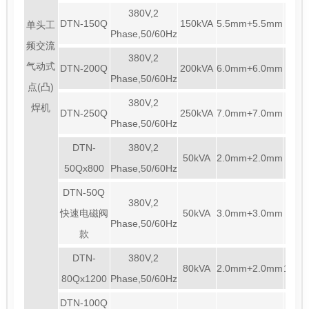
380V,2
DTN-150Q
150kVA
5.5mm+5.5mm
450
单头工
Phase,50/60Hz
频交流
380V,2
气动式
DTN-200Q
200kVA
6.0mm+6.0mm
450
Phase,50/60Hz
点(凸)
380V,2
焊机
DTN-250Q
250kVA
7.0mm+7.0mm
450
Phase,50/60Hz
DTN-
380V,2
50kVA
2.0mm+2.0mm
800
50Qx800
Phase,50/60Hz
DTN-50Q
380V,2
快速电磁阀
50kVA
3.0mm+3.0mm
450
Phase,50/60Hz
款
DTN-
380V,2
80kVA
2.0mm+2.0mm
120
80Qx1200
Phase,50/60Hz
DTN-100Q