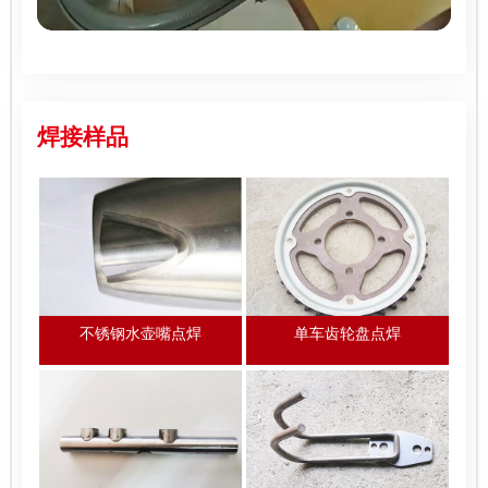
焊接样品
不锈钢水壶嘴点焊
单车齿轮盘点焊