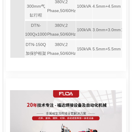
380V,2
300mm气
100kVA
4.5mm+4.5mm
450
Phase,50/60Hz
缸行程
DTN-
380V,2
100kVA
3.0mm+3.0mm
100
100Qx1000
Phase,50/60Hz
DTN-150Q
380V,2
150kVA
5.5mm+5.5mm
450
加保护框架
Phase,50/60Hz